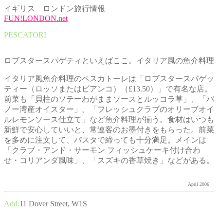
イギリス ロンドン旅行情報
FUN!LONDON.net
PESCATORI
ロブスタースパゲティといえばここ。イタリア風の魚介料理
イタリア風魚介料理のペスカトーレは「ロブスタースパゲッ
ティー（ロッソまたはビアンコ）（£13.50）」で有名な店。
前菜も「貝柱のソテーわがままソースとルッコラ草」、「バ
ノー湾産オイスター」、「フレッシュクラブのオリーブオイ
ルレモンソース仕立て」など魚介料理が揃う。食材はいつも
新鮮で安心していいと、常連客のお墨付きをもらった。前菜
を多めに注文して、パスタで締っても十分満足。メインは
「クラブ・アンド・サーモン フィッシュケーキ付け合わ
せ・コリアンダ風味」、「スズキの香草焼き」などがある。
April 2006
Add:
11 Dover Street, W1S