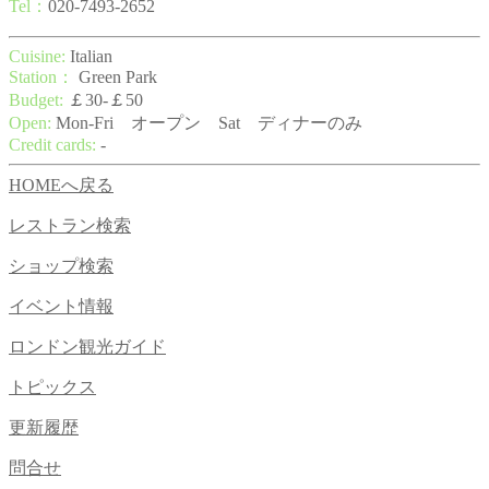
Tel：
020-7493-2652
Cuisine:
Italian
Station：
Green Park
Budget:
￡30-￡50
Open:
Mon-Fri オープン Sat ディナーのみ
Credit cards:
-
HOMEへ戻る
レストラン検索
ショップ検索
イベント情報
ロンドン観光ガイド
トピックス
更新履歴
問合せ