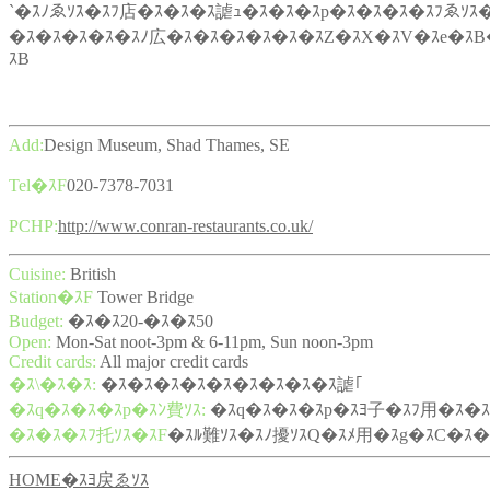
`�ｽﾉゑｿｽ�ｽﾌ店�ｽ�ｽ�ｽ謔ｭ�ｽ�ｽ�ｽp�ｽ�ｽ�ｽ�ｽﾌゑｿｽ
�ｽ�ｽ�ｽ�ｽ�ｽﾉ広�ｽ�ｽ�ｽ�ｽ�ｽ�ｽZ�ｽX�ｽV�ｽe�ｽB�
ｽB
Add:
Design Museum, Shad Thames, SE
Tel�ｽF
020-7378-7031
PCHP:
http://www.conran-restaurants.co.uk/
Cuisine:
British
Station�ｽF
Tower Bridge
Budget:
�ｽ�ｽ20-�ｽ�ｽ50
Open:
Mon-Sat noot-3pm & 6-11pm, Sun noon-3pm
Credit cards:
All major credit cards
�ｽ\�ｽ�ｽ:
�ｽ�ｽ�ｽ�ｽ�ｽ�ｽ�ｽ�ｽ�ｽ謔｢
�ｽq�ｽ�ｽ�ｽp�ｽﾝ費ｿｽ:
�ｽq�ｽ�ｽ�ｽp�ｽﾖ子�ｽﾌ用�ｽ�ｽ
�ｽ�ｽ�ｽﾌ托ｿｽ�ｽF
�ｽﾙ難ｿｽ�ｽﾉ擾ｿｽQ�ｽﾒ用�ｽg�ｽC�ｽ�
HOME�ｽﾖ戻ゑｿｽ