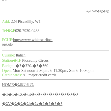
April 2006�ｽ@�ｽ@
Add:
224 Piccadilly, W1
Tel�ｽF
020-7930-0488
PCHP:
http://www.whitestarline.
org.uk/
Cuisine:
Italian
Station�ｽF
Piccadilly Circus
Budget:
�ｽ�ｽ20-�ｽ�ｽ60
Open:
Mon-Sat noon-2:30pm, 6-11:30pm, Sun 6-10:30pm
Credit cards:
All major credit cards
HOME�ｽﾖ戻ゑｿｽ
�ｽ�ｽ�ｽX�ｽg�ｽ�ｽ�ｽ�ｽ�ｽ�ｽ�ｽ�ｽ
�ｽV�ｽ�ｽ�ｽb�ｽv�ｽ�ｽ�ｽ�ｽ